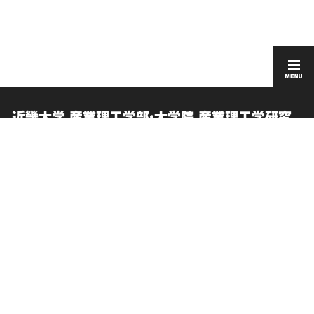
近畿大学 産業理工学部・大学院 産業理工学研究
科