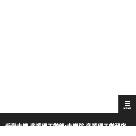
近畿大学 産業理工学部・大学院 産業理工学研究
科