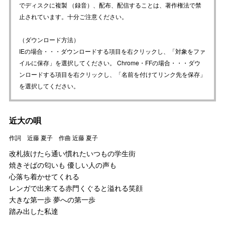
でディスクに複製 （録音）、配布、配信することは、著作権法で禁
止されています。十分ご注意ください。
（ダウンロード方法）
IEの場合・・・ダウンロードする項目を右クリックし、「対象をファ
イルに保存」を選択してください。 Chrome・FFの場合・・・ダウ
ンロードする項目を右クリックし、「名前を付けてリンク先を保存」
を選択してください。
近大の唄
作詞 近藤 夏子 作曲 近藤 夏子
改札抜けたら通い慣れたいつもの学生街
焼きそばの匂いも 優しい人の声も
心落ち着かせてくれる
レンガで出来てる赤門くぐると溢れる笑顔
大きな第一歩 夢への第一歩
踏み出した私達