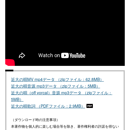
近大の唄MV mp4データ （zipファイル：62.8MB）
近大の唄音源 mp3データ （zipファイル：5MB）
近大の唄（off vorcal）音源 mp3データ （zipファイル：
5MB）
近大の唄歌詞 （PDFファイル：2.9MB）
（ダウンロード時の注意事項）
本著作物を個人的に楽しむ場合等を除き、著作権利者の許諾を得ない