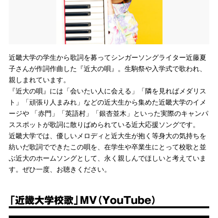
近畿大学の学生から歌詞を募ってシンガーソングライター近藤夏
子さんが作詞作曲した『近大の唄』。生駒祭や入学式で歌われ、
親しまれています。
『近大の唄』には「会いたい人に会える」「隣を見ればメダリス
ト」「頑張り人まみれ」などの近大生から集めた近畿大学のイメ
ージや 「赤門」「英語村」「銀杏並木」といった実際のキャンパ
ススポットが歌詞に散りばめられている近大応援ソングです。
近畿大学では、優しいメロディと近大生が抱く等身大の気持ちを
紡いだ歌詞でできたこの唄を、在学生や卒業生にとって校歌と並
ぶ近大のホームソングとして、永く親しんでほしいと考えていま
す。ぜひ一度、お聴きください。
「近畿大学校歌」MV（YouTube）