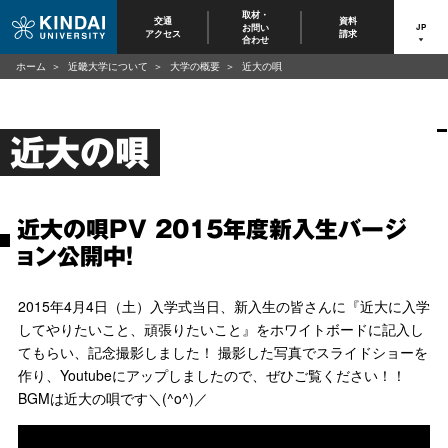
取材・
交通
資料
お問い
JP
アクセス
請求
合わせ
ホーム
近畿大学について
大学の概要
近大の唄
近大の唄
近大の唄PV 2015年度新入生バージ
ョン公開中！
2015年4月4日（土）入学式当日、新入生の皆さんに『近大に入学
してやりたいこと、頑張りたいこと』をホワイトボードに記入し
てもらい、記念撮影しました！ 撮影した写真でスライドショーを
作り、Youtubeにアップしましたので、ぜひご覧ください！！
BGMは近大の唄です＼(^o^)／