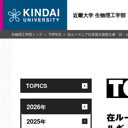
近畿大学 生物理工学部
生物理工学部トップ
TOPICS
在ルーマニア日本国大使館主催「日・
TOPICS
2026
年
在ル
2025
年