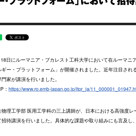
ー・プラットフォーム」において招
年6月18日にルーマニア・ブカレスト工科大学において在ルーマ
ルギー・プラットフォーム」が開催されました。近年注目され
専門家が講演を行いました。
P：
https://www.ro.emb-japan.go.jp/itpr_ja/11_000001_01947.h
生物理工学部 医用工学科の三上講師が、日本における高強度レ
て招待講演を行いました。具体的な課題や取り組みにも言及し