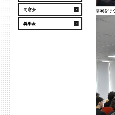
同窓会
講演を行
奨学金