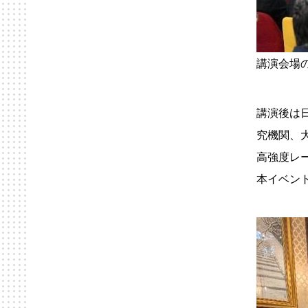
講演会場
講演後は
究機関、
高強度レ
本イベン