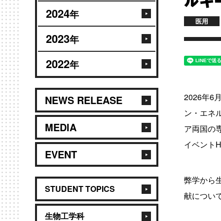
ルギ
2024
年
医用
2023
年
2022
年
2026
NEWS RELEASE
ン・エネ
MEDIA
ア両国の
イベントH
EVENT
弊学から
STUDENT TOPICS
献につい
生物工学科