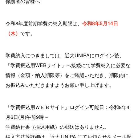
保護者の皆様へ
令和8年度前期学費の納入期限は、
令和8年5月14日
（木）
です。
学費納入につきましては、近大
UNIPA
にログイン後、
「学費振込用
WEB
サイト」へ接続にて学費納入に必要な
情報（金額・納入期限等）をご確認いただき、期限内に
お振込みいただきますようお願い申し上げます。
「学費振込用ＷＥＢサイト」ログイン可能日：令和
8
年
4
月6日(月)午前9時～
学費納付書（振込用紙）の郵送はありません。
納入方法等詳細は、近大 UNIPA にてお知らせをメール配