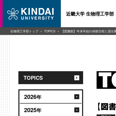
近畿大学 生物理工学部
生物理工学部トップ
TOPICS
【図書館】年末年始の休館日程と貸出
TOPICS
2026
年
【図
2025
年