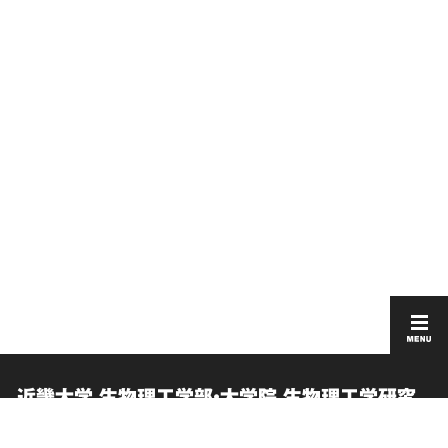
近畿大学 生物理工学部・大学院 生物理工学研究
科