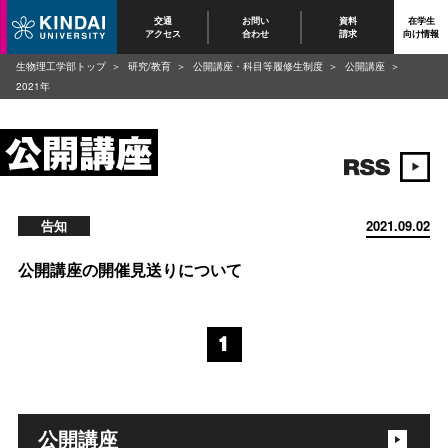
交通
お問い
資料
在学生
アクセス
合わせ
請求
向け情報
生物理工学部トップ
研究/教育
公開講座・科目等履修生制度
公開講座
2021年
告知
2021.09.02
公開講座の開催見送りについて
1
公開講座