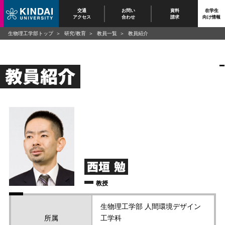
交通
お問い
資料
在学生
アクセス
合わせ
請求
向け情報
生物理工学部トップ
研究/教育
教員一覧
教員紹介
教員紹介
西垣 勉
教授
生物理工学部 人間環境デザイン
所属
工学科