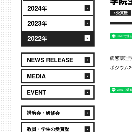
学院
2024
年
>受賞歴
2023
年
2022
年
病態薬理学
NEWS RELEASE
ポジウム
MEDIA
EVENT
講演会・研修会
教員・学生の受賞歴