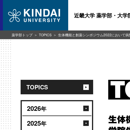
近畿大学 薬学部・大学
薬学部トップ
TOPICS
生体機能と創薬シンポジウム2022において
TOPICS
2026
年
生体
2025
年