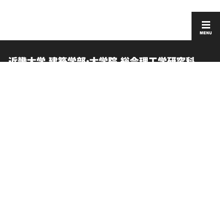
近畿大学 建築学部・大学院 総合理工学研究科
建築学研究科
卒業生向けサービス
このサイトについて