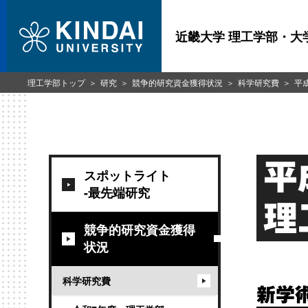
近畿大学 理工学部・大
理工学部トップ
研究
競争的研究資金獲得状況
科学研究費
平
平
スポットライト
-最先端研究
理
競争的研究資金獲得
状況
科学研究費
新学