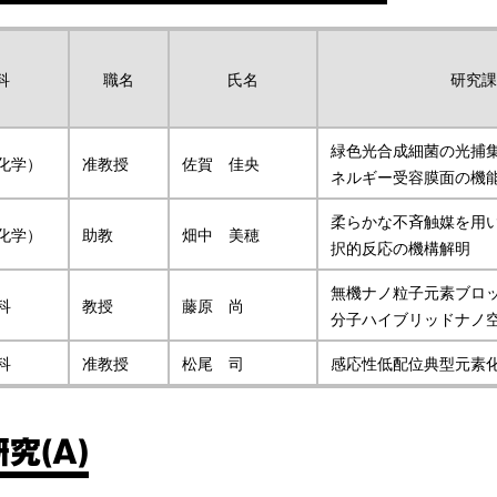
科
職名
氏名
研究課
緑色光合成細菌の光捕
化学）
准教授
佐賀 佳央
ネルギー受容膜面の機
柔らかな不斉触媒を用
化学）
助教
畑中 美穂
択的反応の機構解明
無機ナノ粒子元素ブロ
科
教授
藤原 尚
分子ハイブリッドナノ
科
准教授
松尾 司
感応性低配位典型元素
究(A)