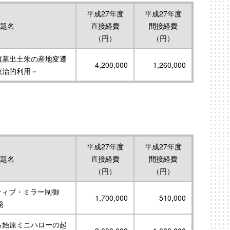
平成27年度
平成27年度
題名
直接経費
間接経費
（円）
（円）
墳墓出土朱の産地変遷
4,200,000
1,260,000
政治的利用－
平成27年度
平成27年度
題名
直接経費
間接経費
（円）
（円）
ティブ・ミラー制御
1,700,000
510,000
発
る始原ミニハローの起