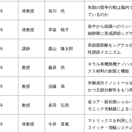
魚類の競争行動は脳内
科
准教授
加川 尚
ているのか
血中から組織へのリン
科
准教授
早坂 晴子
細静脈に形成調節シグ
長鎖脂肪酸をシグナル
科
講師
森山 隆太郎
性調節メカニズム
キラル有機無機ナノハ
科
教授
藤原 尚
クス材料の創製と機能
米糠成分イノシトール
科
教授
須藤 篤
かつ主鎖分解性をもつ
金コア－硫化物シェル
科
教授
多田 弘明
モニック光触媒による
マトリックスを利用し
科
准教授
今井 喜胤
スイッチ・増幅システ