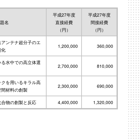
平成27年度
平成27年度
題名
直接経費
間接経費
（円）
（円）
集アンテナ超分子のエ
1,200,000
360,000
能化
いる水中での高立体選
2,700,000
810,000
ックを用いるキラル高
2,300,000
690,000
空間材料の創製
化合物の創製と反応
4,400,000
1,320,000