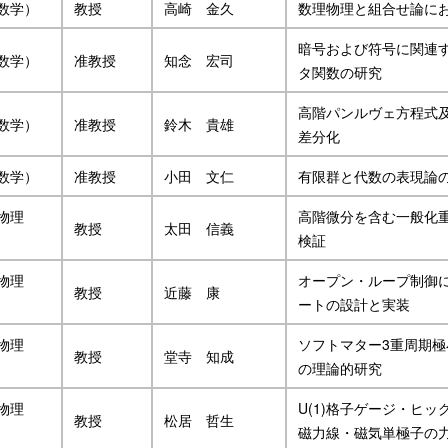
数学）
教授
高崎 金久
数理物理と組合せ論に
暗号および符号に関連
数学）
准教授
知念 宏司
タ関数の研究
高階パンルヴェ方程式
数学）
准教授
鈴木 貴雄
差分化
数学）
准教授
小田 文仁
有限群と代数の表現論
物理
高階微分を含む一般化
教授
太田 信義
検証
物理
オープン・ループ制御
教授
近藤 康
ートの設計と実装
物理
ソフトマター3重周期
教授
堂寺 知成
の理論的研究
物理
U(1)格子ゲージ・ヒ
教授
松居 哲生
磁力線・磁気単極子の