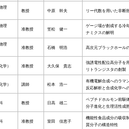
物理
教授
中原 幹夫
リー代数を用いた非断
物理
ゲージ場が創成する冷
准教授
笠松 健一
ナミクスの解明
物理
准教授
石橋 明浩
高次元ブラックホール
強誘電性配位高分子を
化学）
准教授
大久保 貴志
リトランジスタの創製
有機電解合成へのラマ
化学）
講師
松本 浩一
反応解析と合成化学へ
ペプチドホルモン前駆
科
教授
日高 雄二
分子進化と生理活性成
機能性食品成分の吸収
科
准教授
室田 佳恵子
質分子の構造特性