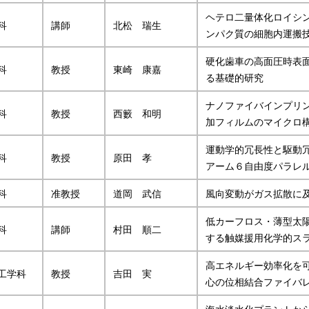
ヘテロ二量体化ロイシ
科
講師
北松 瑞生
ンパク質の細胞内運搬
硬化歯車の高面圧時表
科
教授
東崎 康嘉
る基礎的研究
ナノファイバインプリ
科
教授
西籔 和明
加フィルムのマイクロ
運動学的冗長性と駆動
科
教授
原田 孝
アーム６自由度パラレ
科
准教授
道岡 武信
風向変動がガス拡散に
低カーフロス・薄型太陽
科
講師
村田 順二
する触媒援用化学的ス
高エネルギー効率化を
工学科
教授
吉田 実
心の位相結合ファイバ