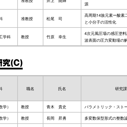
准教授
井上 開輝
源
高周期14族元素ー酸素
科
准教授
松尾 司
と小分子の活性化
4次元風圧場の感圧塗
工学科
教授
竹原 幸生
波表面の圧力変動場の
究(C)
科
職名
氏名
研究課
数学）
教授
青木 貴史
パラメトリック・スト
数学）
教授
長岡 昇勇
多変数保型形式の整数