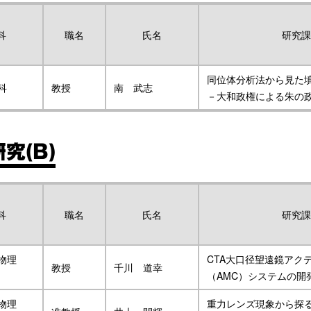
科
職名
氏名
研究課
同位体分析法から見た
科
教授
南 武志
－大和政権による朱の
究(B)
科
職名
氏名
研究課
物理
CTA大口径望遠鏡アク
教授
千川 道幸
（AMC）システムの開
物理
重力レンズ現象から探