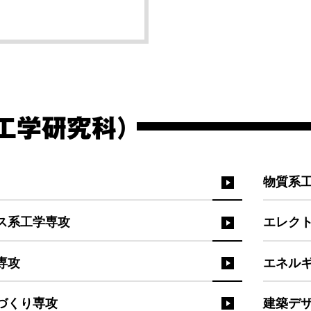
工学研究科）
物質系
ス系工学専攻
エレク
専攻
エネル
づくり専攻
建築デ