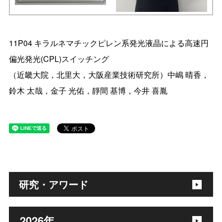
11P04 キラルネマチックピレン系発光液晶による高速円
偏光発光(CPL)スイッチング
（近畿大院，北里大，大阪産業技術研究所）中嶋 晴香，
鈴木 太哉，金子 光佑，靜間 基博，今井 喜胤
研究・アワード
2026年