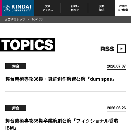
交通
お問い
資料
在学生
アクセス
合わせ
請求
向け情報
文芸学部トップ
TOPICS
舞台
2026.07.07
舞台芸術専攻36期・舞踊創作演習公演『dum spes』
舞台
2026.06.26
舞台芸術専攻35期卒業演劇公演『フィクショナル香港
IBM』