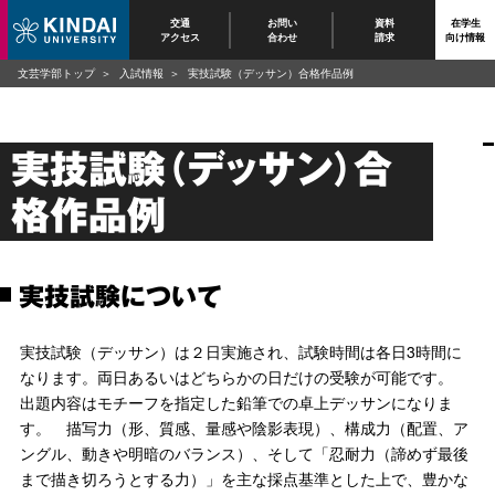
交通
お問い
資料
在学生
アクセス
合わせ
請求
向け情報
文芸学部トップ
入試情報
実技試験（デッサン）合格作品例
実技試験（デッサン）合
格作品例
実技試験について
実技試験（デッサン）は２日実施され、試験時間は各日3時間に
なります。両日あるいはどちらかの日だけの受験が可能です。
出題内容はモチーフを指定した鉛筆での卓上デッサンになりま
す。 描写力（形、質感、量感や陰影表現）、構成力（配置、ア
ングル、動きや明暗のバランス）、そして「忍耐力（諦めず最後
まで描き切ろうとする力）」を主な採点基準とした上で、豊かな