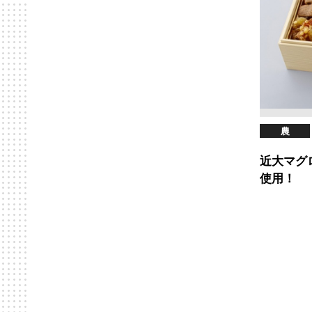
農
近大マグ
使用！ 