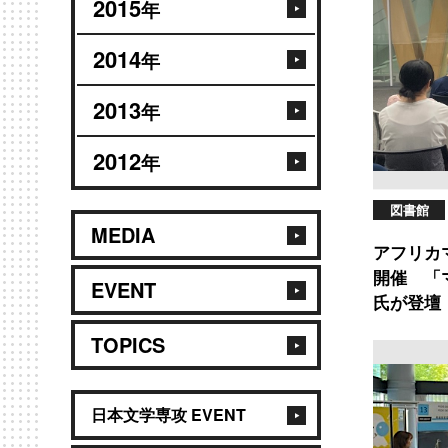
2015
年
2014
年
2013
年
2012
年
図書館
MEDIA
アフリカ
開催 「
EVENT
氏が登壇
TOPICS
日本文学専攻 EVENT