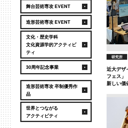
舞台芸術専攻 EVENT
造形芸術専攻 EVENT
文化・歴史学科
文化資源学的アクティビ
ティ
研究所
30周年記念事業
近大デザ
フェス」
新しい価
造形芸術専攻 卒制優秀作
品
世界とつながる
アクティビティ