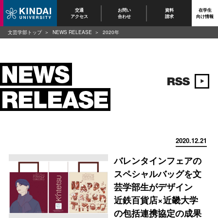
交通
お問い
資料
在学生
アクセス
合わせ
請求
向け情報
文芸学部トップ
NEWS RELEASE
2020年
2020.12.21
バレンタインフェアの
スペシャルバッグを文
芸学部生がデザイン
近鉄百貨店×近畿大学
の包括連携協定の成果