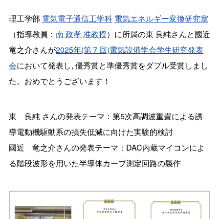
理工学部
電気電子通信工学科
電気エネルギー変換研究室
（指導教員：
南 政孝 准教授
）に所属の東 良純さんと國近
竜之介さんが
2025年(第７回)電気設備学会学生研究発表
会
において発表し, 優秀賞と準優秀賞をダブル受賞しまし
た。おめでとうございます！
東 良純 さんの発表テーマ：第5次高調波重畳による誘
導電動機駆動系の損失低減に向けた実験的検討
國近 竜之介さんの発表テーマ：DAC内蔵マイコンによ
る階段波形を用いた半導体カーブ測定回路の製作