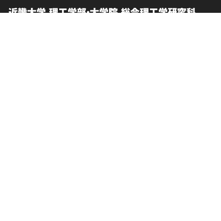
近畿大学 理工学部・大学院 総合理工学研究科
English
交通アクセス
中文简体
お問い合わせ
在学生向け情報
このサイトについて
卒業生向けサービス
個人情報の取り扱い
企業一般向け情報
サイトマップ