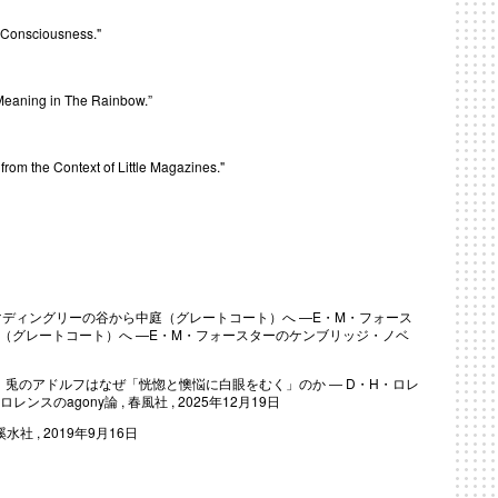
f Consciousness."
 Meaning in The Rainbow.”
om the Context of Little Magazines."
] マディングリーの谷から中庭（グレートコート）へ —E・M・フォース
中庭（グレートコート）へ —E・M・フォースターのケンブリッジ・ノベ
（第４章）兎のアドルフはなぜ「恍惚と懊悩に白眼をむく」のか ― D・H・ロレ
のagony論 , 春風社 , 2025年12月19日
美代 , 溪水社 , 2019年9月16日