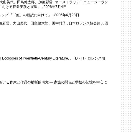
, 畠山研、大山美代、田島健太郎、加藤彩雪 , オーストラリア・ニュージーラン
部における授業実践と展望」 , 2026年7月4日
 「『虹』の新訳に向けて」 , 2026年6月28日
藤彩雪、大山美代、田島健太郎、田中雅子 , 日本ロレンス協会第56回
al Ecologies of Twentieth-Century Literature. , 『D・H・ロレンス研
における作家と作品の横断的研究 ― 家族の関係と学校の記憶を中心に