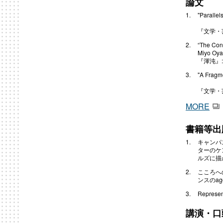
論文
"Paralle
『文学・芸
“The Conc
Miyo Oy
『渾沌』:
"A Fragme
『文学・芸
MORE
書籍等出
キャンパ
ターのケ
ルズに描か
こころへの
ンスのag
Represen
講演・口