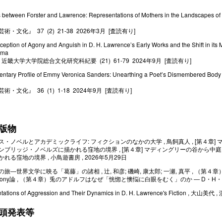
ls between Forster and Lawrence: Representations of Mothers in the Landscapes o
術・文化』 37 (2) 21-38 2026年3月 [査読有り]
eption of Agony and Anguish in D. H. Lawrence’s Early Works and the Shift in its
ama
 近畿大学大学院総合文化研究科紀要 (21) 61-79 2024年9月 [査読有り]
ntary Profile of Emmy Veronica Sanders: Unearthing a Poet’s Dismembered Body fr
術・文化』 36 (1) 1-18 2024年9月 [査読有り]
版物
ス・ノベルとアカデミックライフ: フィクションのなかの大学 , 鳥飼真人 , [第４章
ンブリッジ・ノベルズに描かれる窪地の境界 , [第４章] マディングリーの谷から
れる窪地の境界 , 小鳥遊書房 , 2026年5月29日
旅―世界文学に映る「葛藤」の諸相 , 辻, 和彦; 磯崎, 康太郎; 一瀬, 真平 , 
ony論 , （第４章）兎のアドルフはなぜ「恍惚と懊悩に白眼をむく」のか ― D・H・ロレンス
tations of Aggression and Their Dynamics in D. H. Lawrence's Fiction , 大山
頭発表等