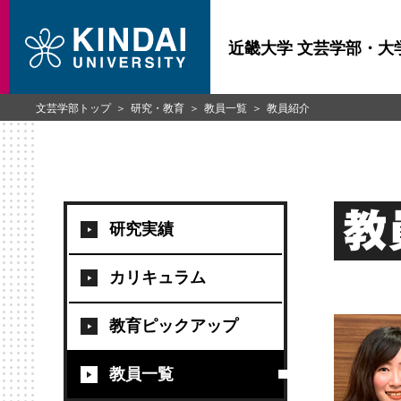
近畿大学 文芸学部・大
文芸学部トップ
研究・教育
教員一覧
教員紹介
教
研究実績
カリキュラム
教育ピックアップ
教員一覧