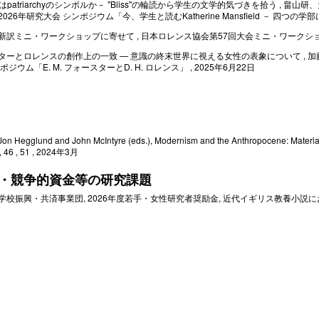
treeはpatriarchyのシンボルか－ "Bliss"の輪読から学生の文学的気づきを拾う 
026年研究大会 シンポジウム「今、学生と読むKatherine Mansfield － 四つの学
新訳ミニ・ワークショップに寄せて , 日本ロレンス協会第57回大会ミニ・ワークショップ
ターとロレンスの創作上の一致 — 意識の終末世界に視える女性の表象について , 加
ポジウム「E. M. フォースターとD. H. ロレンス」 , 2025年6月22日
Hegglund and John McIntyre (eds.), Modernism and the Anthropocene: Materi
, 46 , 51 , 2024年3月
・競争的資金等の研究課題
学校振興・共済事業団, 2026年度若手・女性研究者奨励金, 近代イギリス教養小説