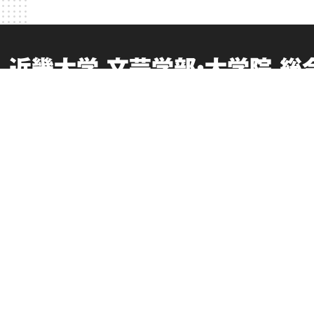
近畿大学 文芸学部・大学院 
卒業生向けサービス
このサイトについて
お問い合わせ
個人情報の取り扱い
Q&A
サイトマップ