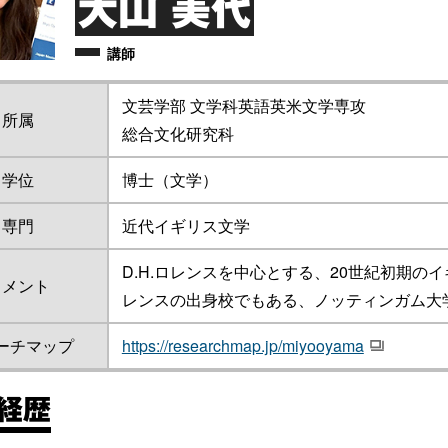
大山 美代
講師
文芸学部 文学科英語英米文学専攻
所属
総合文化研究科
学位
博士（文学）
専門
近代イギリス文学
D.H.ロレンスを中心とする、20世紀初期
コメント
レンスの出身校でもある、ノッティンガム大
ーチマップ
https://researchmap.jp/miyooyama
/経歴