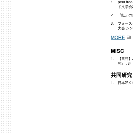
pear 
ド文学会2
『虹』の
フォース
大会 シン
MORE
MISC
【書評】Jon 
究』 , 34 
共同研究
日本私立