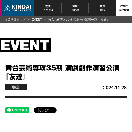
交通
お問い
資料
在学生
アクセス
合わせ
請求
向け情報
文芸学部トップ
EVENT
舞台芸術専攻35期 演劇創作演習公演 『友達』
舞台芸術専攻35期 演劇創作演習公演
『友達』
2024.11.28
舞台