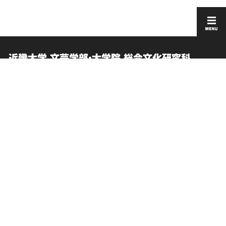
近畿大学 文芸学部・大学院 総合文化研究科
卒業生向けサービス
このサイトについて
お問い合わせ
個人情報の取り扱い
Q&A
サイトマップ