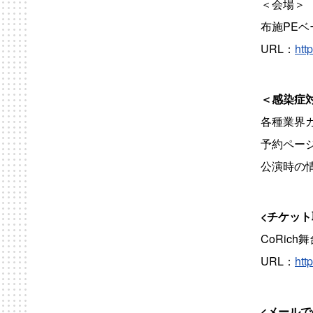
＜会場＞
布施PEベ
URL：
htt
＜感染症
各種業界
予約ペー
公演時の
<チケット
CoRich
URL：
htt
<メールで