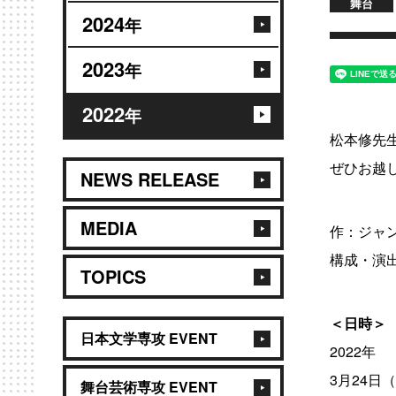
舞台
2024
年
2023
年
2022
年
松本修先
ぜひお越
NEWS RELEASE
MEDIA
作：ジャ
構成・演
TOPICS
＜日時
日本文学専攻 EVENT
2022年
3月24日（
舞台芸術専攻 EVENT