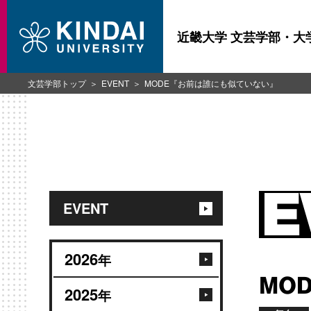
近畿大学 文芸学部・大
文芸学部トップ
EVENT
MODE『お前は誰にも似ていない』
EVENT
2026
年
MO
2025
年