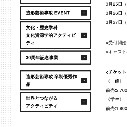
3月25日（
造形芸術専攻 EVENT
3月26日（土
3月27日（
文化・歴史学科
文化資源学的アクティビ
※受付開始
ティ
※キャス
30周年記念事業
<チケッ
造形芸術専攻 卒制優秀作
《一般》
品
前売:2,70
世界とつながる
《学生》
アクティビティ
前売:1,8