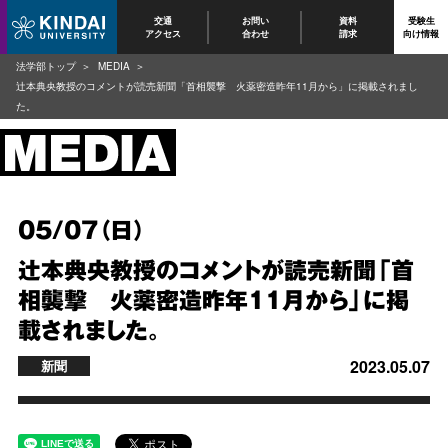
交通
お問い
資料
受験生
アクセス
合わせ
請求
向け情報
法学部トップ
MEDIA
辻本典央教授のコメントが読売新聞「首相襲撃 火薬密造昨年11月から」に掲載されまし
た。
05/07（日）
辻本典央教授のコメントが読売新聞「首
相襲撃 火薬密造昨年11月から」に掲
載されました。
2023.05.07
新聞