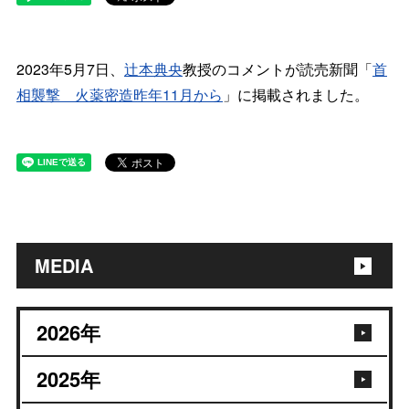
2023年5月7日、
辻本典央
教授のコメントが読売新聞「
首
相襲撃 火薬密造昨年11月から
」に掲載されました。
MEDIA
2026
年
2025
年