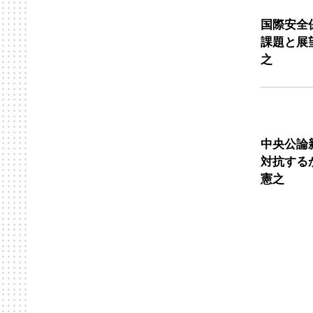
国際安全
課題と展望
之
中央公論
対抗する
憲之