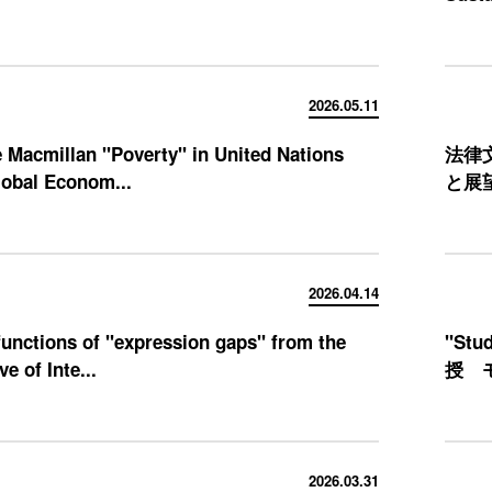
2026.05.11
 Macmillan "Poverty" in United Nations
法律
lobal Econom...
と展
2026.04.14
functions of "expression gaps" from the
"St
e of Inte...
授 
2026.03.31