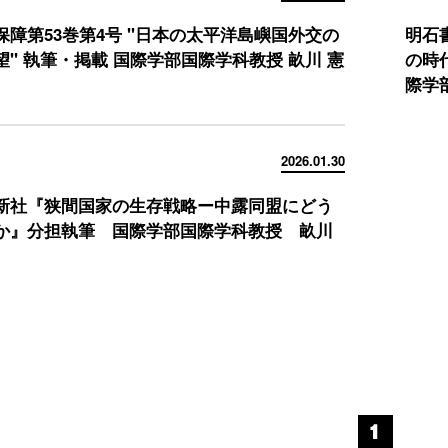
保障第53巻第4号 "日本の太平洋島嶼国外交の
明石
" 執筆・掲載 国際学部国際学科教授 畝川 憲
の時
際学
2026.01.30
新社『狭間国家の生存戦略ー中露同盟にどう
か』分担執筆 国際学部国際学科教授 畝川
1