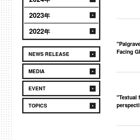
2023
年
2022
年
"Palgrave
Facing G
NEWS RELEASE
MEDIA
EVENT
"Textual 
perspectiv
TOPICS