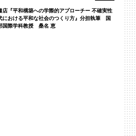
書店『平和構築への学際的アプローチー 不確実性
代における平和な社会のつくり方』分担執筆 国
部国際学科教授 桑名 恵