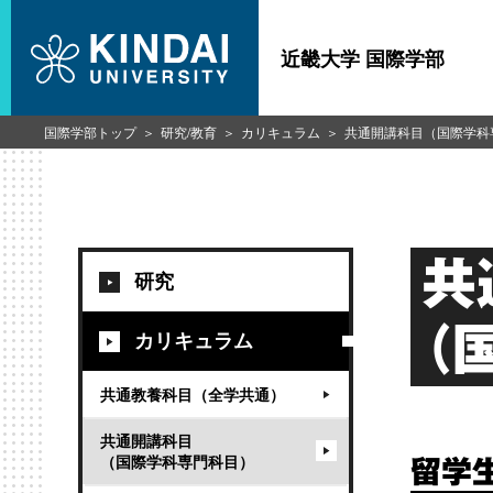
近畿大学 国際学部
国際学部トップ
研究/教育
カリキュラム
共通開講科目（国際学科
共
研究
（
カリキュラム
共通教養科目（全学共通）
共通開講科目
（国際学科専門科目）
留学