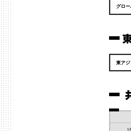
グロー
東アジ
1