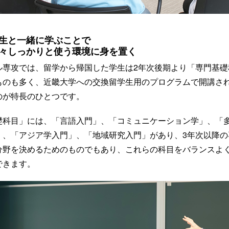
生と一緒に学ぶことで
々しっかりと使う環境に身を置く
ル専攻では、留学から帰国した学生は2年次後期より「専門基
ものも多く、近畿大学への交換留学生用のプログラムで開講さ
のが特長のひとつです。
礎科目」には、「言語入門」、「コミュニケーション学」、「
」、「アジア学入門」、「地域研究入門」があり、3年次以降
分野を決めるためのものでもあり、これらの科目をバランスよ
できます。