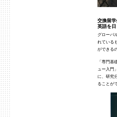
交換留学
英語を日
グローバ
れている
ができる
「専門基
ュー入門
に、研究
ることが