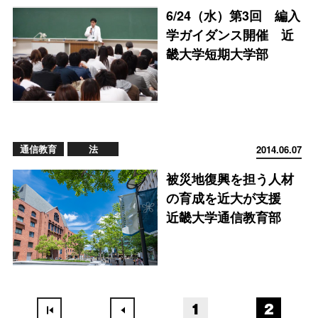
6/24（水）第3回 編入
学ガイダンス開催 近
畿大学短期大学部
通信教育
法
2014.06.07
被災地復興を担う人材
の育成を近大が支援
近畿大学通信教育部
1
2