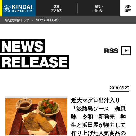
交通
お問い
資料
アクセス
合わせ
請求
短期大学部トップ
NEWS RELEASE
2019.05.27
近大マグロ出汁入り
「淡路島ソース 梅風
味 令和」新発売 学
生と浜田屋が協力して
作り上げた人気商品の