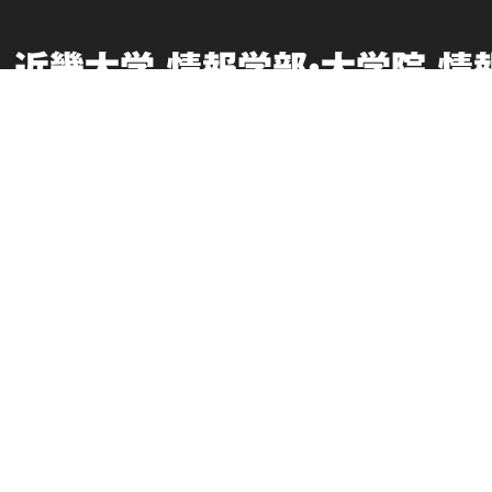
近畿大学 情報学部・大学院 情
受験生向け情報
在学生向け情報
取材・お問い合わせ
このサイトについて
交通アクセス
個人情報の取り扱い