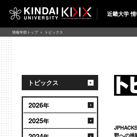
近畿大学 
情報学部トップ
トピックス
トピックス
2026
年
2025
年
JPHAC
2024
野への挑
年