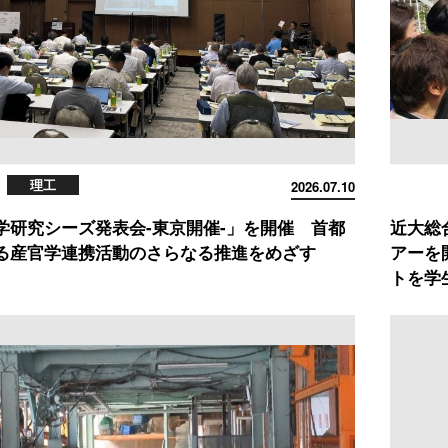
理工
2026.07.10
学研究シーズ発表会-東京開催-」を開催 首都
近大総
る産官学連携活動のさらなる推進をめざす
アーを
トを学