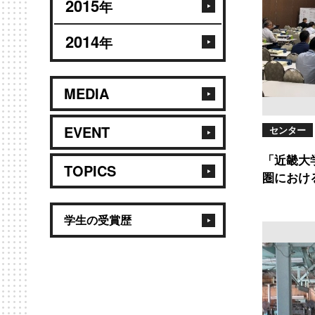
2015
年
2014
年
MEDIA
EVENT
センター
「近畿大
TOPICS
圏におけ
学生の受賞歴