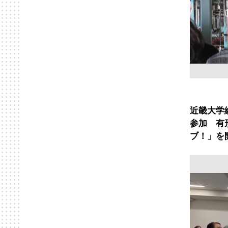
近畿大学
参加 有
ブ！」を