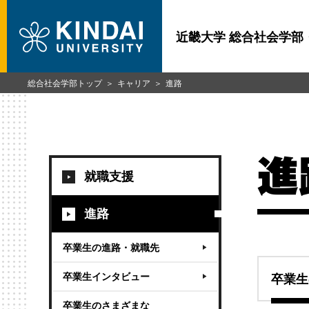
近畿大学 総合社会学部
総合社会学部トップ
キャリア
進路
進
就職支援
進路
卒業生の進路・就職先
卒業生インタビュー
卒業生
卒業生のさまざまな