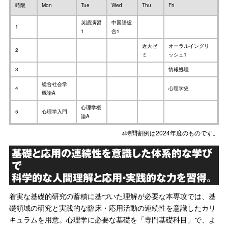
時限
Mon
Tue
Wed
Thu
Fri
英語演習
中国語総
1
1
合1
近大ゼ
オーラルイングリ
2
ミ
ッシュ1
3
情報処理
総合社会学
4
心理学史
概論A
心理学概
5
心理学入門
論A
※時間割例は2024年度のものです。
基礎と応用の連続性を意識した体系的な学び
で
科学的な人間理解と応用・実践的な力を習得。
着実な基礎的研究の蓄積に基づいた理解が必要な本専攻では、基
礎領域の研究と実践的な臨床・応用活動の連続性を意識したカリ
キュラムを用意。心理学に必要な基礎を「専門基礎科目」で、よ