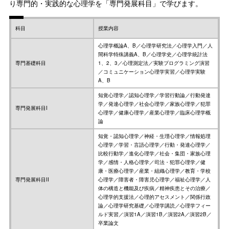
り専門的・実践的な心理学を「専門発展科目」で学びます。
科目
授業内容
心理学概論A、B／心理学研究法／心理学入門／人
間科学特殊講義A、B／心理学史／心理学統計法
専門基礎科目
1、2、3／心理測定法／実験プログラミング演習
／コミュニケーション心理学実習／心理学実験
A、B
知覚心理学／認知心理学／学習行動論／行動発達
学／発達心理学／社会心理学／家族心理学／犯罪
専門発展科目I
心理学／健康心理学／産業心理学／臨床心理学概
論
知覚・認知心理学／神経・生理心理学／情報処理
心理学／学習・言語心理学／行動・発達心理学／
比較行動学／進化心理学／社会・集団・家族心理
学／感情・人格心理学／司法・犯罪心理学／健
康・医療心理学／産業・組織心理学／教育・学校
専門発展科目II
心理学／障害者・障害児心理学／福祉心理学／人
体の構造と機能及び疾病／精神疾患とその治療／
心理学的支援法／心理的アセスメント／関係行政
論／心理学研究基礎／心理学講読／心理学フィー
ルド実習／演習1A／演習1B／演習2A／演習2B／
卒業論文