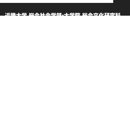
近畿大学 総合社会学部・大学院 総合文化研究科
卒業生向けサービス
このサイトについて
お問い合わせ
個人情報の取り扱い
交通アクセス
サイトマップ
ENGLISH