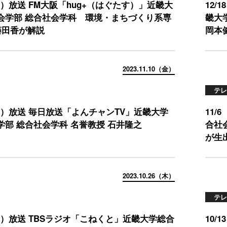
（金）放送 FM大阪「hug+（はぐたす）」近畿大
12
会学部 総合社会学科 環境・まちづくり系専
畿大
藤田香が解説
岡本
2023.11.10（金）
テレ
（金）放送 毎日放送「よんチャンTV」近畿大学
11
学部 総合社会学科 名誉教授 石井隆之
合社
が生
2023.10.26（木）
テレ
（木）放送 TBSラジオ「こねくと」近畿大学総合
10/