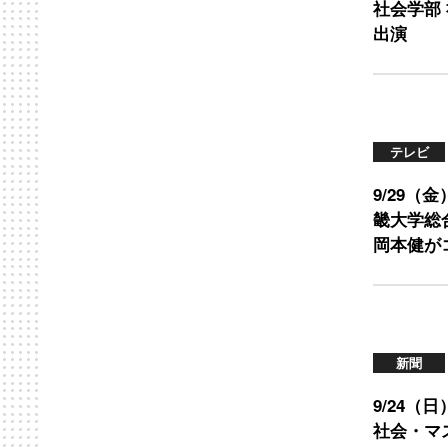
社会学部
出演
テレビ
9/29（
畿大学総
岡本健が
新聞
9/24
社会・マ