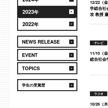
12/22
学総合社
2023
年
攻 教授 
2022
年
NEWS RELEASE
テレビ
11/10
EVENT
総合社会
TOPICS
学生の受賞歴
ラジオ
10/26