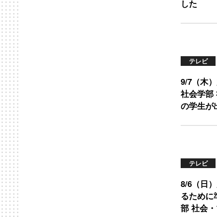
した
テレビ
9/7（木
社会学部
の学生が
テレビ
8/6（日
るために
部 社会・