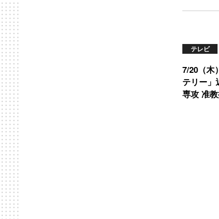
テレビ
7/20（
テリー」
専攻 准教