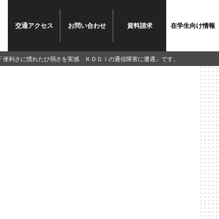
交通
アクセス
お問い
合わせ
資料
請求
在学生
向け情報
は「便利さに慣れたひ弱さを実感 ＫＤＤＩの通信障害に遭遇」です。