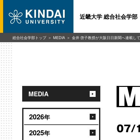
近畿大学 総合社会学部
総合社会学部トップ
MEDIA
金井 啓子教授が大阪日日新聞へ連載し
MEDIA
2026
年
07/
2025
年