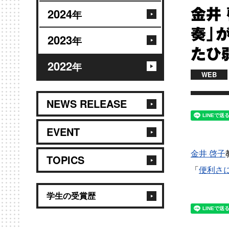
2024
金井
年
奏」
2023
年
たひ
2022
年
WEB
NEWS RELEASE
EVENT
金井 啓子
TOPICS
「
便利さ
学生の受賞歴