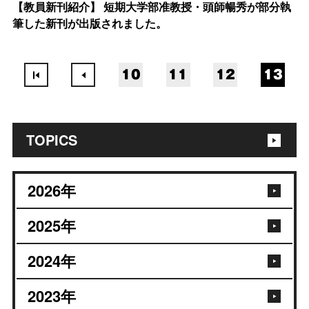
【教員新刊紹介】 短期大学部准教授・頭師暢秀が部分執
筆した新刊が出版されました。
10
11
12
13
TOPICS
2026
年
2025
年
2024
年
2023
年