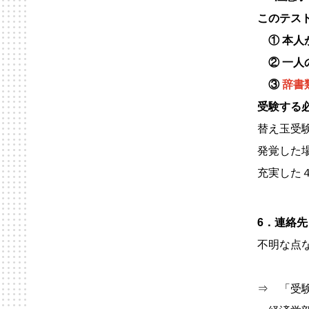
このテス
①
本人
② 一人
③
辞書
受験する
替え玉受
発覚した
充実した
6．連絡先
不明な点
⇒ 「受