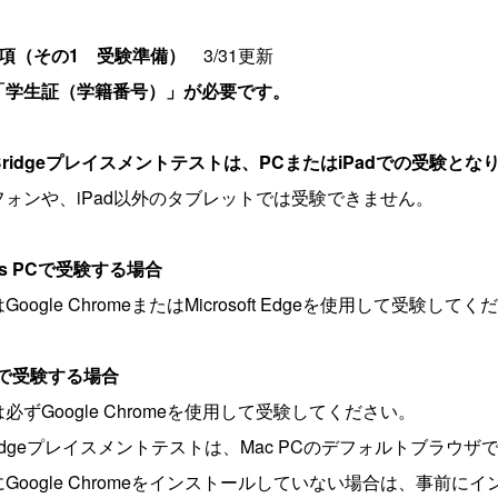
項（その
1
受験準備）
3/31更新
「学生証（学籍番号）」が必要です。
ridge
プレイスメントテストは、
PC
または
iPad
での受験とな
ォンや、iPad以外のタブレットでは受験できません。
s PC
で受験する場合
oogle ChromeまたはMicrosoft Edgeを使用して受験して
で受験する場合
必ずGoogle Chromeを使用して受験してください。
 Bridgeプレイスメントテストは、Mac PCのデフォルトブラウザ
Google Chromeをインストールしていない場合は、事前に