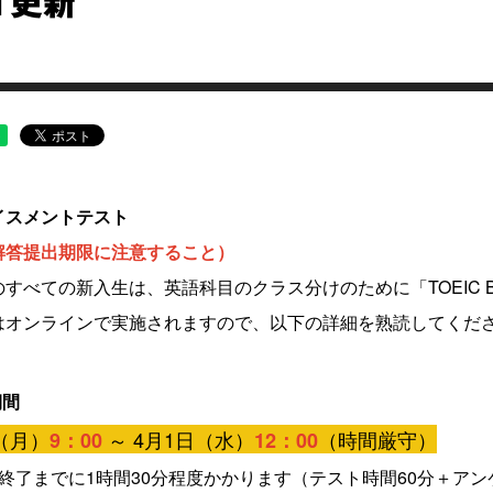
1更新
イスメントテスト
解答提出期限に注意すること）
のすべての新入生は、英語科目のクラス分けのために「
TOEIC B
はオンラインで実施されますので、以下の詳細を熟読してくだ
期間
（月）
～ 4月1日（水）
（時間厳守）
9：00
12：00
終了までに1時間30分程度かかります（テスト時間60分＋アン