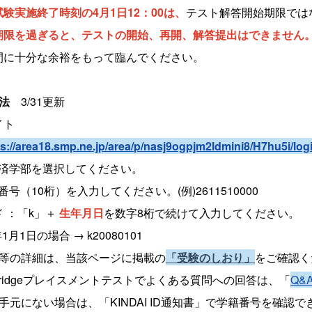
試験実施終了時刻の4月1日12：00は、
テスト解答開始期限では
期限を過ぎると、テストの開始、再開、解答提出はできません
間に十分な余裕をもって臨んでください。
方法
3/31更新
イト
s://area18.smp.ne.jp/area/
p/nasj9ogpjm2ldmini8/H7hu5i/
log
経済学部を選択してください。
籍番号（10桁）を入力してください。(例)2611510000
 ：「k」＋
生年月日
を数字8桁で続けて入力してください。
年1月1日の場合 → k20080101
順等の詳細は、当該ページに掲載の
「受験のしおり」
をご確認く
C Bridgeプレイスメントテストでよくある質問への回答は、「
Q&
手元にない場合は、「KINDAI ID通知書」で学籍番号を確認