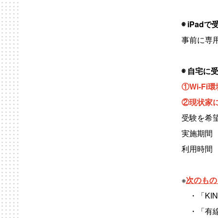
◉ iPad
で
事前に専
◉ 自宅に
①Wi-F
②現状家
受験を希
実施期間 
利用時間 
※
次のもの
・「KIN
・「有線イ