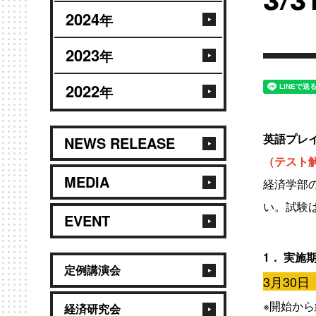
3/3
2024
年
2023
年
2022
年
英語プレ
NEWS RELEASE
（テスト
MEDIA
経済学部
い。試験
EVENT
1．
実施
定例講演会
3月30日
※開始から
経済研究会