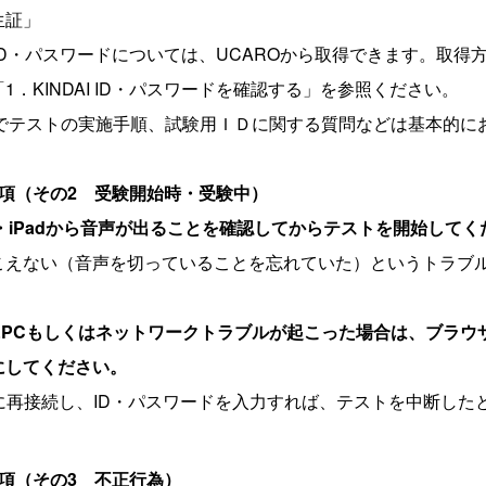
証」
AI ID・パスワードについては、UCAROから取得できます。取
「1．KINDAI ID・パスワードを確認する」を参照ください。
OSでテストの実施手順、試験用ＩＤに関する質問などは基本的に
事項（その
2
受験開始時・受験中）
・
iPad
から音声が出ることを確認してからテストを開始してく
こえない（音声を切っていることを忘れていた）というトラブ
に
PC
もしくはネットワークトラブルが起こった場合は、ブラウ
にしてください。
Lに再接続し、ID・パスワードを入力すれば、テストを中断した
事項（その3 不正行為）