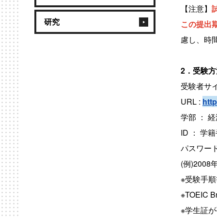
【注意】
研究
この提出
慮し、時
2．受験
受験者サ
URL :
http
学部 ： 
ID ： 学
パスワード
(例)2008
※受験手
※TOEI
※学生証が