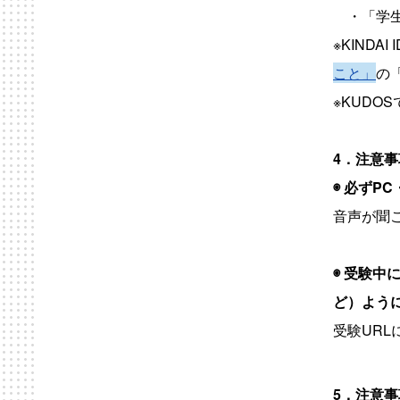
・「学生
※KIND
こと」
の
※KUD
4．注意
◉ 必ず
PC
音声が聞
◉ 受験中
ど）よう
受験UR
5．注意