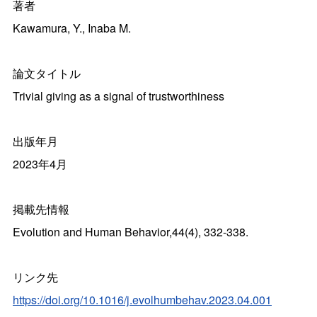
著者
Kawamura, Y., Inaba M.
論文タイトル
Trivial giving as a signal of trustworthiness
出版年月
2023
年
4
月
掲載先情報
Evolution and Human Behavior,44(4), 332-338.
リンク先
https://doi.org/10.1016/j.evolhumbehav.2023.04.001