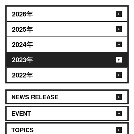
2026
年
2025
年
2024
年
2023
年
2022
年
NEWS RELEASE
EVENT
TOPICS