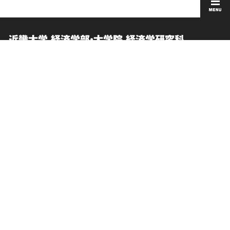
近畿大学 経済学部・大学院 経済学研究科
在学生向け情報
このサイトについて
卒業生向けサービス
個人情報の取り扱い
お問い合わせ
サイトマップ
交通アクセス