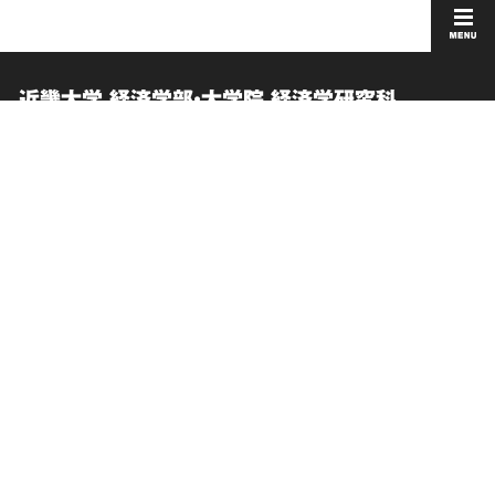
近畿大学 経済学部・大学院 経済学研究科
在学生向け情報
このサイトについて
卒業生向けサービス
個人情報の取り扱い
お問い合わせ
サイトマップ
交通アクセス