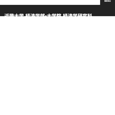
近畿大学 経済学部・大学院 経済学研究科
在学生向け情報
このサイトについて
卒業生向けサービス
個人情報の取り扱い
お問い合わせ
サイトマップ
交通アクセス
English