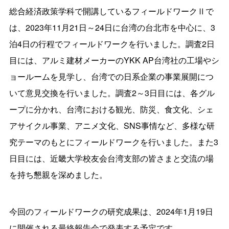
総合経済政策学科で開講しているフィールドワークⅡで
は、
2023
年
11
月
21
日～
24
日に台湾の台北市を中心に、
3
泊
4
日の行程でフィールドワークを行いました。調査
2
日
目には、アルミ建材メーカーの
YKK AP
台湾社の工場やシ
ョールームを見学し、台湾での日系企業の事業展開につ
いて意見交換を行いました。調査
2
～
3
日目には、各グル
ープに分かれ、台湾における観光、防災、食文化、シェ
アサイクル事業、アニメ文化、
SNS
事情など、多様な研
究テーマのもとにフィールドワークを行いました。また
3
日目には、近畿大学校友会台湾支部の皆さまと交流の場
を持ち懇親を深めました。
今回のフィールドワークの研究成果は、
2024
年
1
月
19
日
に開催される最終報告会で発表する予定です。