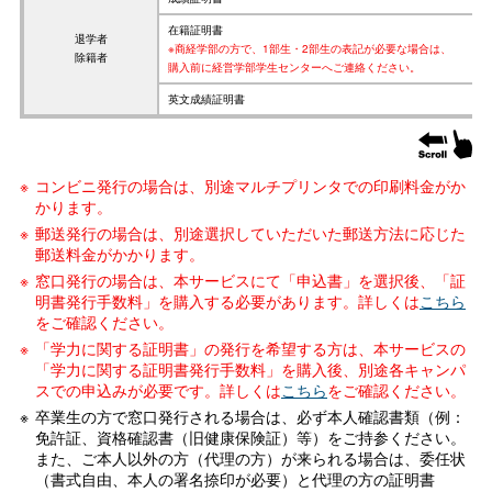
在籍証明書
退学者
※商経学部の方で、1部生・2部生の表記が必要な場合は、
除籍者
購入前に経営学部学生センターへご連絡ください。
英文成績証明書
コンビニ発行の場合は、別途マルチプリンタでの印刷料金がか
かります。
郵送発行の場合は、別途選択していただいた郵送方法に応じた
郵送料金がかかります。
窓口発行の場合は、本サービスにて「申込書」を選択後、「証
明書発行手数料」を購入する必要があります。詳しくは
こちら
をご確認ください。
「学力に関する証明書」の発行を希望する方は、本サービスの
「学力に関する証明書発行手数料」を購入後、別途各キャンパ
スでの申込みが必要です。詳しくは
こちら
をご確認ください。
卒業生の方で窓口発行される場合は、必ず本人確認書類（例：
免許証、資格確認書（旧健康保険証）等）をご持参ください。
また、ご本人以外の方（代理の方）が来られる場合は、委任状
（書式自由、本人の署名捺印が必要）と代理の方の証明書