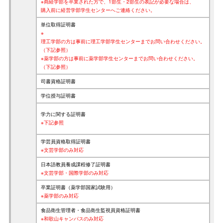
※商経学部を卒業された方で、1部生・2部生の表記が必要な場合は、
購入前に経営学部学生センターへご連絡ください。
単位取得証明書
※
理工学部の方は事前に理工学部学生センターまでお問い合わせください。
（下記参照）
※薬学部の方は事前に薬学部学生センターまでお問い合わせください。
（下記参照）
司書資格証明書
学位授与証明書
学力に関する証明書
※下記参照
学芸員資格取得証明書
※文芸学部のみ対応
日本語教員養成課程修了証明書
※文芸学部・国際学部のみ対応
卒業証明書（薬学部国家試験用）
※薬学部のみ対応
食品衛生管理者・食品衛生監視員資格証明書
※和歌山キャンパスのみ対応