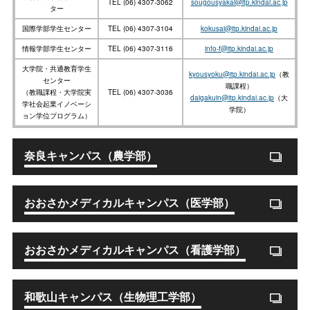
TEL (06) 4307-3062
sougousyakai@itp.kindai.ac.jp
ター
国際学部学生センター
TEL (06) 4307-3104
kokusai@itp.kindai.ac.jp
情報学部学生センター
TEL (06) 4307-3116
info-f@itp.kindai.ac.jp
大学院・共通教育学生
kyousyoku@itp.kindai.ac.jp
（教
センター
職課程）
（教職課程・大学院実
TEL (06) 4307-3036
daigakuin@itp.kindai.ac.jp
（大
学社会起業イノベーシ
学院）
ョン学位プログラム）
奈良キャンパス（農学部）
おおさかメディカルキャンパス（医学部）
おおさかメディカルキャンパス（看護学部）
和歌山キャンパス（生物理工学部）