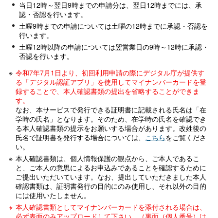
当日12時～翌日9時までの申請分は、翌日12時までには、承
認・否認を行います。
土曜9時までの申請については土曜の12時までに承認・否認を
行います。
土曜12時以降の申請については翌営業日の9時～12時に承認・
否認を行います。
令和7年7月1日より、初回利用申請の際にデジタル庁が提供す
る「デジタル認証アプリ」を使用してマイナンバーカードを登
録することで、本人確認書類の提出を省略することができま
す。
なお、本サービスで発行できる証明書に記載される氏名は「在
学時の氏名」となります。そのため、在学時の氏名を確認でき
る本人確認書類の提示をお願いする場合があります。改姓後の
氏名で証明書を発行する場合については、
こちら
をご覧くださ
い。
本人確認書類は、個人情報保護の観点から、ご本人であるこ
と、ご本人の意思によるお申込みであることを確認するために
ご提出いただいています。なお、提出していただきました本人
確認書類は、証明書発行の目的にのみ使用し、それ以外の目的
には使用いたしません。
本人確認書類としてマイナンバーカードを添付される場合は、
必ず表面のみアップロードして下さい。（裏面（個人番号）は