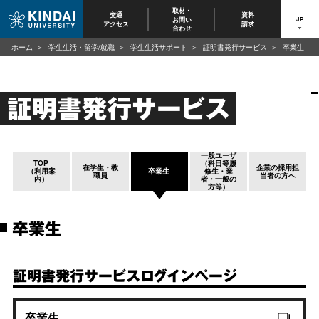
取材・
交通
資料
お問い
JP
アクセス
請求
合わせ
ホーム
学生生活・留学/就職
学生生活サポート
証明書発行サービス
卒業生
証明書発行サービス
一般ユーザ
TOP
（科目等履
在学生・教
企業の採用担
（利用案
卒業生
修生・業
職員
当者の方へ
内）
者・一般の
方等）
卒業生
証明書発行サービスログインページ
卒業生