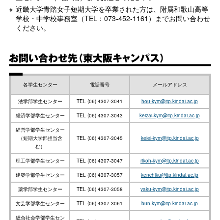
近畿大学青踏女子短期大学を卒業された方は、附属和歌山高等
学校・中学校事務室（TEL：073-452-1161）までお問い合わせ
ください。
お問い合わせ先（東大阪キャンパス）
各学生センター
電話番号
メールアドレス
法学部学生センター
TEL (06) 4307-3041
hou-kym@itp.kindai.ac.jp
経済学部学生センター
TEL (06) 4307-3043
keizai-kym@itp.kindai.ac.jp
経営学部学生センター
（短期大学部担当含
TEL (06) 4307-3045
keiei-kym@itp.kindai.ac.jp
む）
理工学部学生センター
TEL (06) 4307-3047
rikoh-kym@itp.kindai.ac.jp
建築学部学生センター
TEL (06) 4307-3057
kenchiku@itp.kindai.ac.jp
薬学部学生センター
TEL (06) 4307-3058
yaku-kym@itp.kindai.ac.jp
文芸学部学生センター
TEL (06) 4307-3061
bun-kym@itp.kindai.ac.jp
総合社会学部学生セン