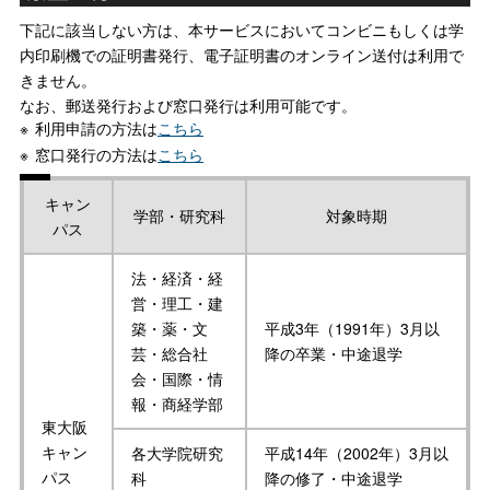
下記に該当しない方は、本サービスにおいてコンビニもしくは学
内印刷機での証明書発行、電子証明書のオンライン送付は利用で
きません。
なお、郵送発行および窓口発行は利用可能です。
利用申請の方法は
こちら
窓口発行の方法は
こちら
キャン
学部・研究科
対象時期
パス
法・経済・経
営・理工・建
築・薬・文
平成3年（1991年）3月以
芸・総合社
降の卒業・中途退学
会・国際・情
報・商経学部
東大阪
キャン
各大学院研究
平成14年（2002年）3月以
パス
科
降の修了・中途退学