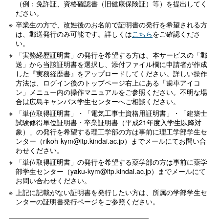
（例：免許証、資格確認書（旧健康保険証）等）を提出してく
ださい。
卒業生の方で、改姓後のお名前で証明書の発行を希望される方
は、郵送発行のみ可能です。詳しくは
こちら
をご確認くださ
い。
「実務経歴証明書」の発行を希望する方は、本サービスの「郵
送」から当該証明書を選択し、添付ファイル欄に申請者が作成
した『実務経歴書』をアップロードしてください。詳しい操作
方法は、ログイン後のトップページ右上にある「歯車アイコ
ン」メニュー内の操作マニュアルをご参照ください。不明な場
合は広島キャンパス学生センターへご相談ください。
「単位取得証明書」・「電気工事士資格用証明書」・「建築士
試験修得単位証明書・卒業証明書（平成21年度入学生以降対
象）」の発行を希望する理工学部の方は事前に理工学部学生セ
ンター（rikoh-kym@itp.kindai.ac.jp）までメールにてお問い合
わせください。
「単位取得証明書」の発行を希望する薬学部の方は事前に薬学
部学生センター（yaku-kym@itp.kindai.ac.jp）までメールにて
お問い合わせください。
上記に記載がない証明書を発行したい方は、所属の学部学生セ
ンターの証明書発行ページをご参照ください。