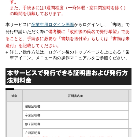
す。
また、手続きには1週間程度（一斉休暇・窓口閉室時を除く）
の時間を頂戴しております。
本サービスに
卒業生用ログイン画面
からログインし、「郵送」で
発行申請いただく際に
備考欄に『改姓後の氏名で発行希望』であ
ることと、手続きに必要な『書類を送付済』もしくは『書類は未
送付』を記載してください。
詳しい操作方法は、ログイン後のトップページ右上にある「歯
車アイコン」メニュー内の操作マニュアルをご参照ください。
本サービスで発行できる証明書および発行方
法別料金
対象
証明書名称
コ
成績証明書
卒業証明書
1
修了証明書
在籍証明書