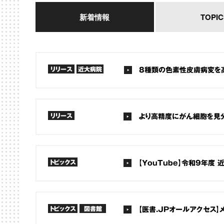
新着情報
TOPIC
リリース
近大病院
8種類の色素性皮膚病変を
リリース
より高精度にがん細胞を見
トピックス
【YouTube】令和9年度
トピックス
図書館
【医書.JPオールアクセス】