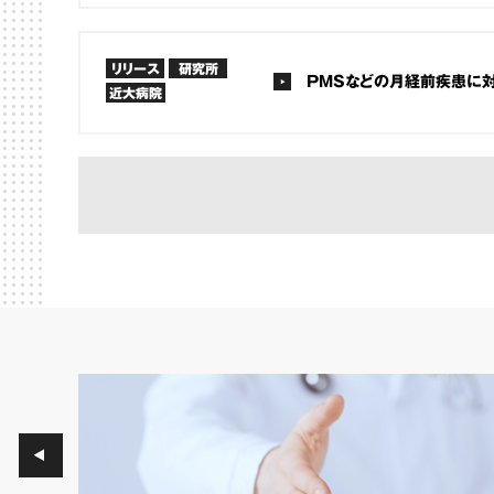
リリース
研究所
PMSなどの月経前疾患に
近大病院