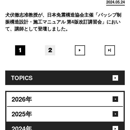
2024.05.24
犬伏徹志准教授が、日本免震構造協会主催「パッシブ制
振構造設計・施工マニュアル 第4版改訂講習会」におい
て、講師として登壇しました。
1
2
TOPICS
2026
年
2025
年
2024
年