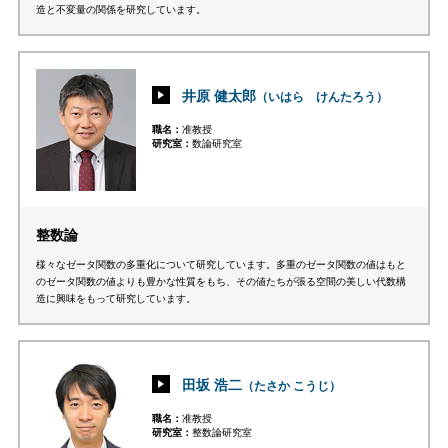
造と不変量の関係を研究しています。
井原 健太郎
（いはら けんたろう）
職名
准教授
研究室
数論研究室
整数論
様々なゼータ関数の多重化について研究しています。多重のゼータ関数の値はもと
のゼータ関数の値よりも豊かな性質をもち、その値たちが張る空間の美しい代数構
造に興味をもって研究しています。
田坂 浩二
（たさか こうじ）
職名
准教授
研究室
整数論研究室