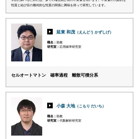
性質と結び目の幾何的な性質の関係に興味を持って研究しています。
延東 和茂
（えんどう かずしげ）
職名
助教
研究室
応用確率研究室
セルオートマトン 確率過程 離散可積分系
小森 大地
（こもり だいち）
職名
助教
研究室
代数解析研究室