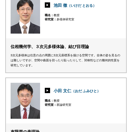
池田 徹
（いけだ とおる）
職名
教授
研究室
多様体研究室
位相幾何学、３次元多様体論、結び目理論
3次元多様体は任意の点の周囲に3次元座標系を描ける空間です。全体の姿を見るの
は難しいですが、空間や曲面を切ったり貼ったりして、対称性などの幾何的性質を
研究しています。
小田 文仁
（おだ ふみひと）
職名
教授
研究室
群論研究室
有限群の表現論