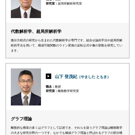
研究室
超局所解析研究室
代数解析学、超局所解析学
微分方程式の研究から生まれた代数解析学が専門です。組合せ論的手法や超局所解
析的手法を用いて、構成可能関数のラドン変換の反転公式や像の挙動を研究してい
ます。
山下 登茂紀
（やました ともき）
職名
教授
研究室
離散数学研究室
グラフ理論
離散的な構造の多くはグラフとして記述でき、それらを扱うグラフ理論は離散数学
の大きな研究分野の一つです。なかでも極値グラフ理論と呼ばれるグラフの部分構