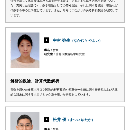
情報を正しく伝える仕組みである符号理論は、さまざまな数学的成果を取り入れ
た、充実した理論です。数学理論としての符号理論、それに関する群論、環論など
代数学を中心に研究しています。また、暗号につながりのある解析数論を研究して
います。
中村 弥生
（なかむら やよい）
職名
教授
研究室
計算代数解析学研究室
解析的数論、計算代数解析
留数を用いた多重ポリログ関数の解析接続や多重ゼータ値に関する研究および具体
的な対象に関するホロノミック系を用いた研究をしています。
松井 優
（まつい ゆたか）
職名
教授