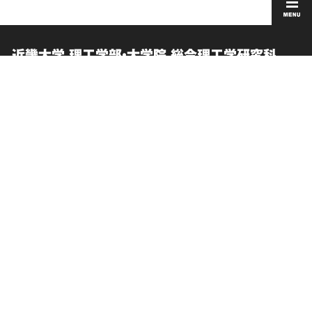
近畿大学 理工学部・大学院 総合理工学研究科
English
交通アクセス
中文简体
お問い合わせ
在学生向け情報
このサイトについて