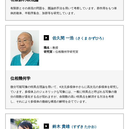
有限群とその表現の問題を、圏論的手法を用いて考察しています。群作用をもつ単
体的複体、半順序集合、加群等を研究しています。
佐久間 一浩
（さくま かずひろ）
職名
教授
研究室
位相幾何学研究室
位相幾何学
微分可能写像の特異点理論を用いて、4次元多様体やさらに高次元の多様体を研究し
ています。多様体上のジェネリックな写像には、一般に特異点と呼ばれる写像の微
分の階数が退化する点が現れますが、余階数の高い特異点を解消する方法を考察
し、それにより多様体の微細な構造の解明を企てています。
鈴木 貴雄
（すずき たかお）