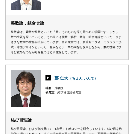
整数論，組合せ論
整数論は、素数や整数といった「数」そのものを深く見つめる学問です。しかし、
数の性質を探っていくと、その先には代数・解析・幾何・組合せ論といった、さま
ざまな数学の世界が広がっています。当研究室では、多重ゼータ値・モジュラー形
式・球面デザインといった一見異なるテーマの間を行き来しながら、数の世界にひ
そむ意外なつながりを見つける研究をしています。
鄭 仁大
（ちょん いんで）
職名
准教授
研究室
結び目理論研究室
結び目理論
結び目理論、および低次元（3、4次元）トポロジーを研究しています。結び目を数
学的に調べるためには、多くの場合結び目の不変量を用います。不変量の代数的な