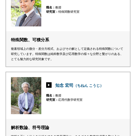
職名
教授
研究室
特殊関数研究室
特殊関数、可積分系
複素領域上の微分・差分方程式、およびその解として定義される特殊関数について
研究しています。特殊関数は純粋数学及び応用数学の様々な分野と繫がりのある、
とても魅力的な研究対象です。
知念 宏司
（ちねん こうじ）
職名
教授
研究室
応用代数学研究室
解析数論、符号理論