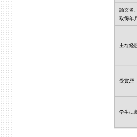
論文名
取得年
主な経
受賞歴
学生に