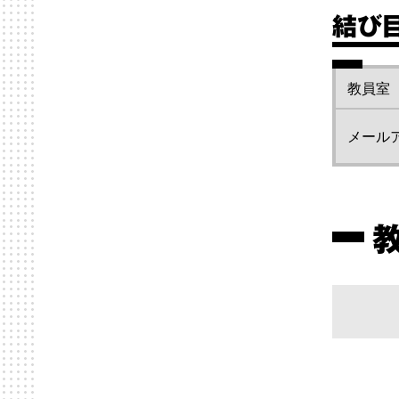
結び
教員室
メール