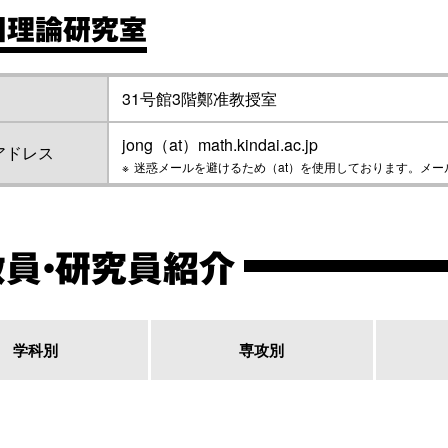
目理論研究室
31号館3階鄭准教授室
jong（at）math.kindai.ac.jp
アドレス
迷惑メールを避けるため（at）を使用しております。メ
教員・研究員紹介
学科別
専攻別