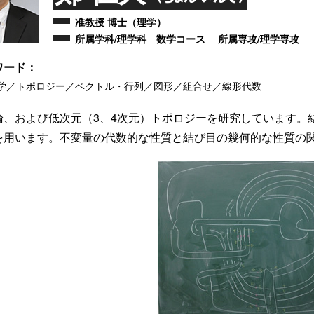
准教授 博士（理学）
所属学科/理学科 数学コース 所属専攻/理学専攻
ワード：
学／トポロジー／ベクトル・行列／図形／組合せ／線形代数
論、および低次元（3、4次元）トポロジーを研究しています。
を用います。不変量の代数的な性質と結び目の幾何的な性質の