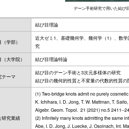
デーン手術研究で用いた結び
結び目理論
近大ゼミ1、基礎幾何学、幾何学（1）、数学講
目（学部）
究
目（大学院）
結び目理論特論
結び目のデーン手術と3次元多様体の研究
究テーマ
結び目の幾何的性質と不変量の代数的性質の
(1) Two-bridge knots admit no purely cosmetic
K. Ichihara, I. D. Jong, T. W. Mattman, T. Saito
Algebr. Geom. Topol. 21 (2021) no.5 2411--2
な研究業績
(2) Infinitely many knots admitting the same i
Abe, I. D. Jong, J. Luecke, J. Osoinach, Int. 