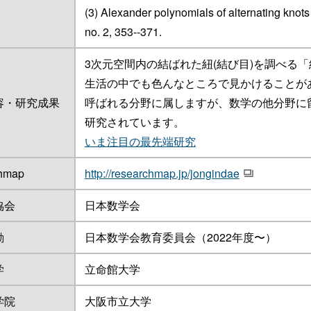
(3) Alexander polynomials of alternating knots
no. 2, 353--371.
3次元空間内の結ばれた紐(結び目)を調べる
生活の中でも色んなところで見かけることが
容・研究成果
呼ばれる分野に属しますが、数学の他分野に
研究されています。
いま注目の最先端研究
chmap
http://researchmap.jp/jongindae
協会
日本数学会
動
日本数学会教育委員会（2022年度〜）
学
立命館大学
学院
大阪市立大学