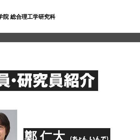
学院 総合理工学研究科
員・研究員紹介
鄭 仁大
（ちょん いんで）