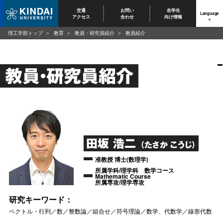
交通
お問い
在学生
Language
アクセス
合わせ
向け情報
理工学部トップ
教育
教員・研究員紹介
教員紹介
教員・研究員紹介
田坂 浩二
（たさか こうじ）
准教授 博士(数理学)
所属学科/理学科 数学コース
Mathematic Course
所属専攻/理学専攻
研究キーワード：
ベクトル・行列／数／整数論／組合せ／符号理論／数学、代数学／線形代数