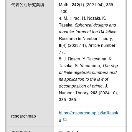
代表的な研究業績
Math.,
242
(1) (2021.04), 359-
-400.
4. M. Hirao, H. Nozaki, K.
Tasaka,
Spherical designs and
modular forms of the D4 lattice
,
Research in Number Theory,
9
(4) (2023.11), Article number:
77.
5. J. Rosen, Y. Takeyama, K.
Tasaka, S. Yamamoto,
The ring
of finite algebraic numbers and
its application to the law of
decomposition of prime
, J.
Number Theory,
263
(2024.10),
335--365.
https://researchmap.jp/kojitasak
researchmap
a