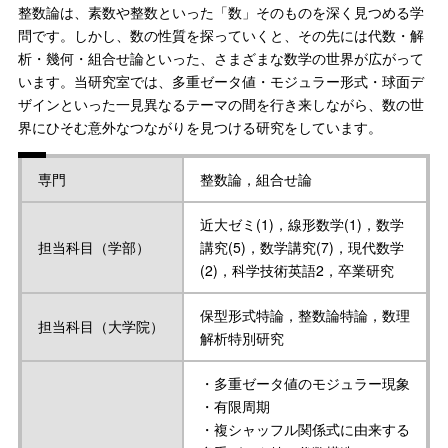
整数論は、素数や整数といった「数」そのものを深く見つめる学
問です。しかし、数の性質を探っていくと、その先には代数・解
析・幾何・組合せ論といった、さまざまな数学の世界が広がって
います。当研究室では、多重ゼータ値・モジュラー形式・球面デ
ザインといった一見異なるテーマの間を行き来しながら、数の世
界にひそむ意外なつながりを見つける研究をしています。
専門
整数論，組合せ論
近大ゼミ(1)，線形数学(1)，数学
担当科目（学部）
講究(5)，数学講究(7)，現代数学
(2)，科学技術英語2，卒業研究
保型形式特論，整数論特論，数理
担当科目（大学院）
解析特別研究
・多重ゼータ値のモジュラー現象
・有限周期
・複シャッフル関係式に由来する