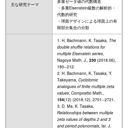
多重ゼータ値の代数構造
主な研究テーマ
・多重Eisenstein級数の解析的・
代数的研究
・球面デザインによる球面上の有
限部分集合の分類
1. H. Bachmann, K. Tasaka,
The
double shuffle relations for
multiple Eisenstein series
,
Nagoya Math. J.,
230
(2018.06),
180--212.
2. H. Bachmann, K. Tasaka, Y.
Takeyama,
Cyclotomic
analogues of finite multiple zeta
values
, Compositio Math.,
154
(12) (2018.12), 2701--2721.
3. D. Ma, K. Tasaka,
Relationships between multiple
zeta values of depths 2 and 3
and period polynomials
, Isr. J.