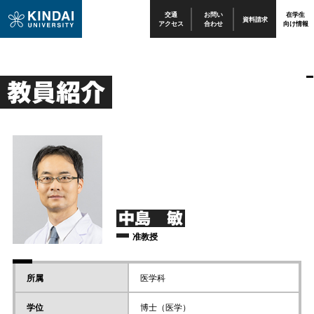
交通
お問い
在学生
資料請求
アクセス
合わせ
向け情報
教員紹介
中島 敏
准教授
所属
医学科
学位
博士（医学）