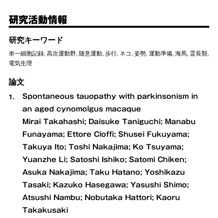
研究活動情報
研究キーワード
単一細胞記録, 高次運動野, 随意運動, 歩行, ネコ, 姿勢, 運動準備, 海馬, 霊長類,
電気生理
論文
Spontaneous tauopathy with parkinsonism in
an aged cynomolgus macaque
Mirai Takahashi; Daisuke Taniguchi; Manabu
Funayama; Ettore Cioffi; Shusei Fukuyama;
Takuya Ito; Toshi Nakajima; Ko Tsuyama;
Yuanzhe Li; Satoshi Ishiko; Satomi Chiken;
Asuka Nakajima; Taku Hatano; Yoshikazu
Tasaki; Kazuko Hasegawa; Yasushi Shimo;
Atsushi Nambu; Nobutaka Hattori; Kaoru
Takakusaki