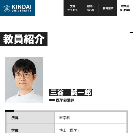
交通
お問い
在学生
資料請求
アクセス
合わせ
向け情報
教員紹介
三谷 誠一郎
医学部講師
所属
医学科
学位
博士（医学）