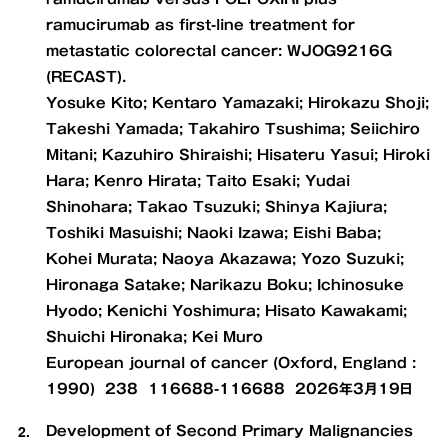
ramucirumab as first-line treatment for
metastatic colorectal cancer: WJOG9216G
(RECAST).
Yosuke Kito; Kentaro Yamazaki; Hirokazu Shoji;
Takeshi Yamada; Takahiro Tsushima; Seiichiro
Mitani; Kazuhiro Shiraishi; Hisateru Yasui; Hiroki
Hara; Kenro Hirata; Taito Esaki; Yudai
Shinohara; Takao Tsuzuki; Shinya Kajiura;
Toshiki Masuishi; Naoki Izawa; Eishi Baba;
Kohei Murata; Naoya Akazawa; Yozo Suzuki;
Hironaga Satake; Narikazu Boku; Ichinosuke
Hyodo; Kenichi Yoshimura; Hisato Kawakami;
Shuichi Hironaka; Kei Muro
European journal of cancer (Oxford, England :
1990) 238 116688-116688 2026年3月19日
Development of Second Primary Malignancies