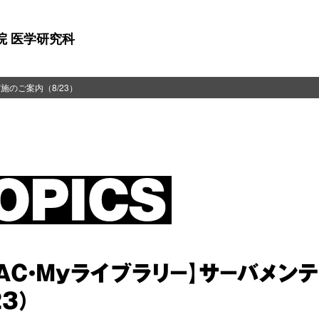
院 医学研究科
施のご案内（8/23）
PAC・Myライブラリ－】サ－バメ
23）