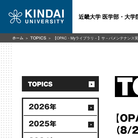
近畿大学 医学部・大学
【OPAC・Myライブラリ－】サ－バメンテナンス実
ホーム
TOPICS
2026年
【O
2025年
（8/