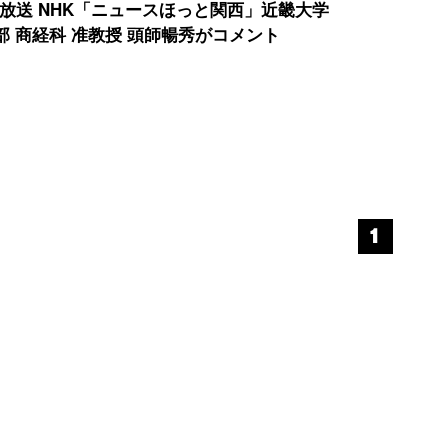
）放送 NHK「ニュースほっと関西」近畿大学
部 商経科 准教授 頭師暢秀がコメント
1