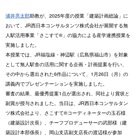
浦井亮太郎
助教が、2025年度の授業「建築計画総論」に
おいて、JR西日本コンサルタンツ株式会社が展開する無
人駅活用事業「さこすて®︎」の協力による産学連携授業を
実施しました。
本授業では、JR福塩線・神辺駅（広島県福山市）を対象
として無人駅舎の活用に関する企画・計画提案を行い、
その中から選出された6作品について、1月26日（月）の
講義内でプレゼンテーションを実施しました。
審査の結果、最優秀提案1点が選出され、同社より賞状と
副賞が授与されました。当日は、JR西日本コンサルタン
ツ株式会社より、さこすて®︎コーディネーターの玉石様
（建築設計次長）、チーフプロデューサーの武部様（建
築設計本部係長）、岡山支店副支店長の渡辺様が参加